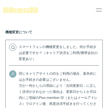
News
Schedule
機種変更について
Disco
Videos
who's MisiiN ?
Merch Shop
スマートフォンの機種変更をしました。何か手続き
Q
は必要ですか？（キャリア決済をご利用/携帯会社の
THIS IS MisiiN
FC配信案内ページ
変更あり）
Linktree
special photos
himitsu movie
同じキャリアサイトのIDをご利用の場合、基本的に
A
はお手続きの必要はございません。
万が一何かしらの理由により「次回更新日」に正し
く決済がされなかった場合は、更新日から１か月以
内にご登録のPlus member ID（またはメールアドレ
ス）でログイン後、再度決済手続きを行ってくださ
会員登録
ログイン