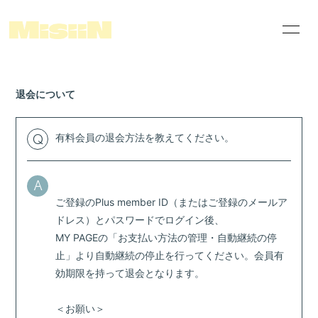
News
Schedule
退会について
Disco
Videos
who's MisiiN ?
Merch Shop
有料会員の退会方法を教えてください。
Q
THIS IS MisiiN
FC配信案内ページ
Linktree
A
ご登録のPlus member ID（またはご登録のメールア
special photos
himitsu movie
ドレス）とパスワードでログイン後、
MY PAGEの「お支払い方法の管理・自動継続の停
止」より自動継続の停止を行ってください。会員有
効期限を持って退会となります。
会員登録
ログイン
＜お願い＞