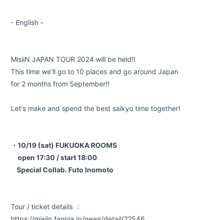
- English -
MisiiN JAPAN TOUR 2024 will be held!!
This time we’ll go to 10 places and go around Japan
for 2 months from September!!
Let's make and spend the best saikyo time together!
・10/19 (sat
) FUKUOKA ROOMS
open 17:30 / start 18:00
Special Collab. Futo Inomoto
Tour / ticket details ：
https://misiin.fanpla.jp/news/detail/22546