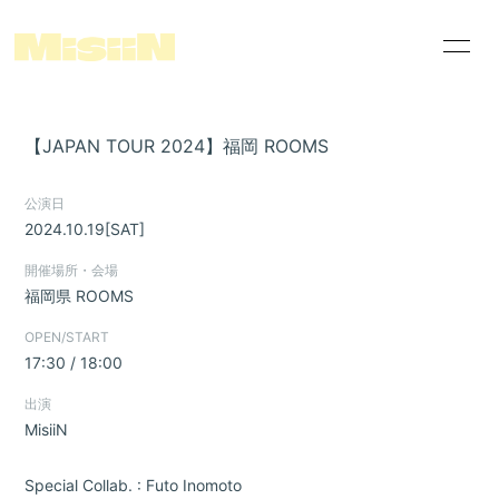
News
Schedule
【JAPAN TOUR 2024】福岡 ROOMS
Disco
Videos
公演日
who's MisiiN ?
Merch Shop
2024.10.19
[SAT]
THIS IS MisiiN
FC配信案内ページ
開催場所・会場
Linktree
福岡県
ROOMS
special photos
himitsu movie
OPEN/START
17:30 / 18:00
出演
MisiiN
会員登録
ログイン
Special Collab. : Futo Inomoto