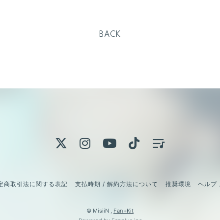
BACK
定商取引法に関する表記
支払時期 / 解約方法について
推奨環境
ヘルプ 
© MisiiN ,
Fan+Kit