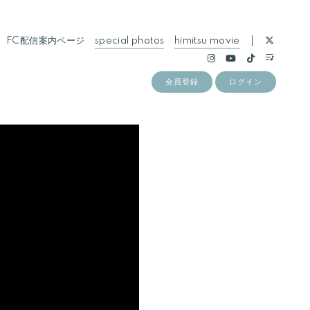
FC配信案内ページ
special photos
himitsu movie
会員登録
ログイン