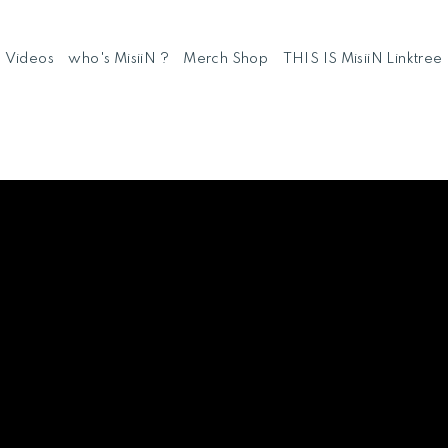
Videos
who's MisiiN ?
Merch Shop
THIS IS MisiiN Linktree