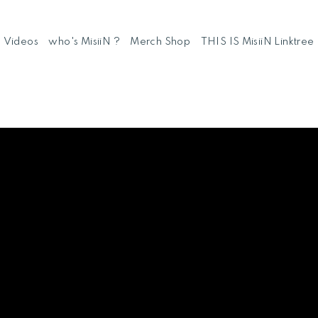
Videos
who's MisiiN ?
Merch Shop
THIS IS MisiiN Linktree