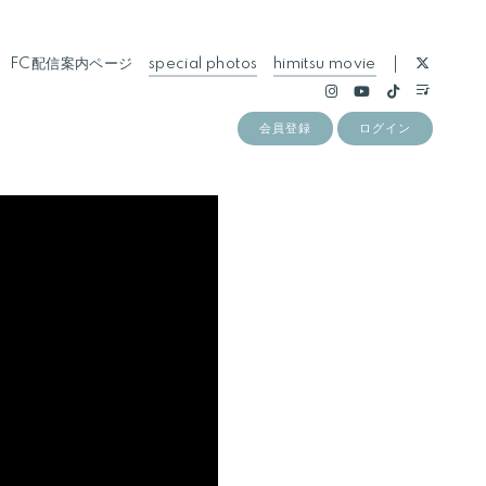
FC配信案内ページ
special photos
himitsu movie
会員登録
ログイン