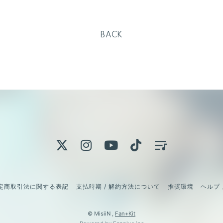
BACK
定商取引法に関する表記
支払時期 / 解約方法について
推奨環境
ヘルプ 
© MisiiN ,
Fan+Kit