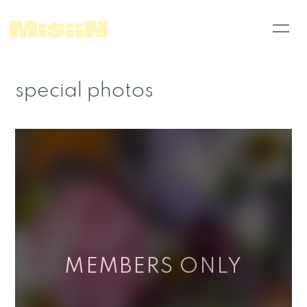
News
Schedule
special photos
Disco
Videos
who's MisiiN ?
Merch Shop
THIS IS MisiiN
FC配信案内ページ
Linktree
special photos
himitsu movie
会員登録
ログイン