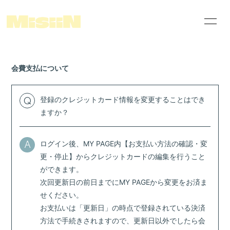
News
Schedule
会費支払について
Disco
Videos
who's MisiiN ?
Merch Shop
登録のクレジットカード情報を変更することはでき
Q
ますか？
THIS IS MisiiN
FC配信案内ページ
Linktree
ログイン後、MY PAGE内【お支払い方法の確認・変
A
special photos
himitsu movie
更・停止】からクレジットカードの編集を行うこと
ができます。
次回更新日の前日までにMY PAGEから変更をお済ま
せください。
お支払いは「更新日」の時点で登録されている決済
方法で手続きされますので、更新日以外でしたら会
会員登録
ログイン