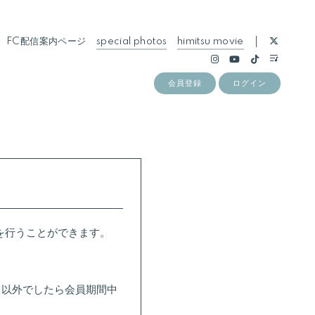
FC配信案内ページ
special photos
himitsu movie
会員登録
ログイン
更を行うことができます。
日以外でしたら会員期間中